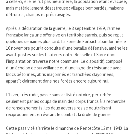
à celle-ci, elle ne fut pas meurtrière, la population étant évacuée,
mais matériellement désastreuse : villages bombardés, maisons
détruites, champs et prés ravagés.
Après la déclaration de la guerre, le 3 septembre 1939, l’armée
française lança une offensive en territoire sarrois, puis se replia
quelques semaines plus tard. La zone de Forbach abandonnée le
10 novembre pour la conduite d’une bataille défensive, amène les
avant-postes sur les hauteurs entre Rosselle et Sarre dont
l’implantation traverse notre commune. Le dispositif, composé
d’un échelon de surveillance et d’une ligne de résistance avec
blocs bétonnés, abris maçonnés et tranchées clayonnées,
apparaît clairement dans nos forêts encore aujourd’hui.
L’hiver, très rude, passe sans activité notoire, perturbée
seulement par les coups de main des corps francs à la recherche
de renseignements, les deux adversaires se neutralisant
réciproquement en évitant le combat : la drôle de guerre.
Cette passivité s’arrête le dimanche de Pentecôte 12 mai 1940. La
ème