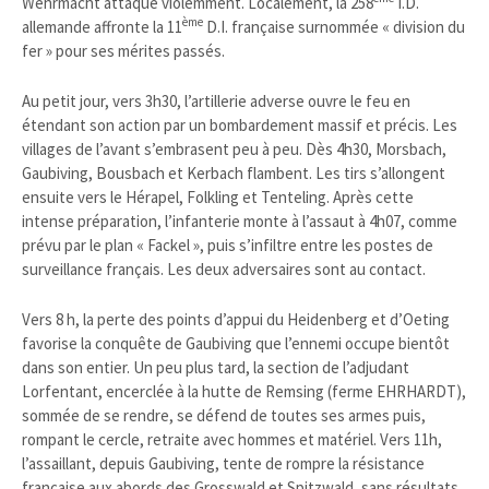
Wehrmacht attaque violemment. Localement, la 258
I.D.
ème
allemande affronte la 11
D.I. française surnommée « division du
fer » pour ses mérites passés.
Au petit jour, vers 3h30, l’artillerie adverse ouvre le feu en
étendant son action par un bombardement massif et précis. Les
villages de l’avant s’embrasent peu à peu. Dès 4h30, Morsbach,
Gaubiving, Bousbach et Kerbach flambent. Les tirs s’allongent
ensuite vers le Hérapel, Folkling et Tenteling. Après cette
intense préparation, l’infanterie monte à l’assaut à 4h07, comme
prévu par le plan « Fackel », puis s’infiltre entre les postes de
surveillance français. Les deux adversaires sont au contact.
Vers 8 h, la perte des points d’appui du Heidenberg et d’Oeting
favorise la conquête de Gaubiving que l’ennemi occupe bientôt
dans son entier. Un peu plus tard, la section de l’adjudant
Lorfentant, encerclée à la hutte de Remsing (ferme EHRHARDT),
sommée de se rendre, se défend de toutes ses armes puis,
rompant le cercle, retraite avec hommes et matériel. Vers 11h,
l’assaillant, depuis Gaubiving, tente de rompre la résistance
française aux abords des Grosswald et Spitzwald, sans résultats.