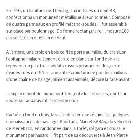
En 1995, un habitant de Théding, aux initiales du nom BR,
confectionna un monument métallique à leur honneur. Composé
de quatre panneaux en profilé mécano-soudés, il fut assemblé
sur place par boulonnage. De forme rectangulaire, il mesure 180
cm sur 110 cm et 60 cm de haut.
A l’arrière, une croix en bois coiffée porte au milieu du croisillon
l’épitaphe maladroitement écrite en blanc sur fond noir « ici
reposent en paix trois soldats russes prisonniers de guerre
évadés tués en 1945 ». Une autre croix formée par des maillons
d’une chaîne de halage joliment assemblés, décore la face avant.
L’emplacement du monument tengente les arbustes, dont l’un
soutenait auparavant l’ancienne croix.
Caché au fond du bois, la visite des lieux se résumait à quelques
connaissances de passage. Pourtant, Marcel KARAS, du vélo club
de Merlebach, en randonnée dans la forêt, s’égara et croisa le
monument par hasard. Il fit part de sa découverte à Jean Pierre