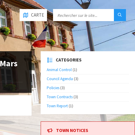
CARTE
CATEGORIES
 Mars
Animal Control
(1)
Council Agenda
(3)
Policies
(3)
Town Contracts
(3)
Town Report
(1)
TOWN NOTICES