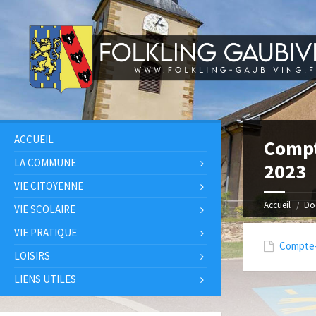
ACCUEIL
Compt
LA COMMUNE
2023
VIE CITOYENNE
Accueil
Do
VIE SCOLAIRE
VIE PRATIQUE
Compte-r
LOISIRS
LIENS UTILES