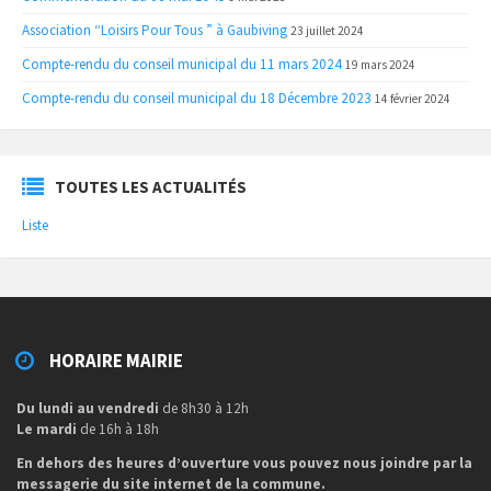
Association “Loisirs Pour Tous ” à Gaubiving
23 juillet 2024
Compte-rendu du conseil municipal du 11 mars 2024
19 mars 2024
Compte-rendu du conseil municipal du 18 Décembre 2023
14 février 2024
TOUTES LES ACTUALITÉS
Liste
HORAIRE MAIRIE
Du lundi au vendredi
de 8h30 à 12h
Le mardi
de 16h à 18h
En dehors des heures d’ouverture vous pouvez nous joindre par la
messagerie du site internet de la commune.