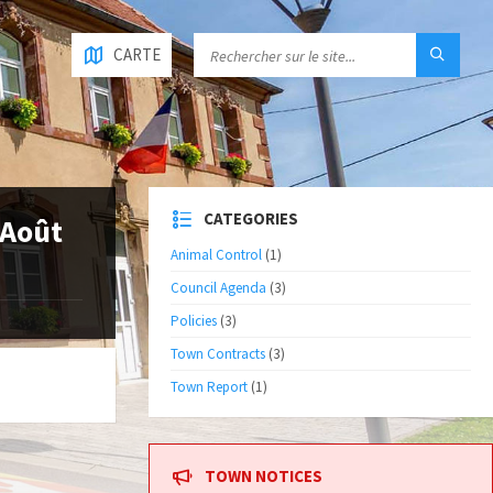
CARTE
CATEGORIES
 Août
Animal Control
(1)
Council Agenda
(3)
Policies
(3)
Town Contracts
(3)
Town Report
(1)
TOWN NOTICES