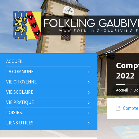
ACCUEIL
Compt
LA COMMUNE
2022
VIE CITOYENNE
Accueil
Do
VIE SCOLAIRE
VIE PRATIQUE
Compte-r
LOISIRS
LIENS UTILES