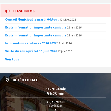
FLASH INFOS
Conseil Municipal le mardi 04 Aout
30 juillet 2026
Ecole information importante canicule
22 juin 2026
Ecole Information Importante canicule
22 juin 2026
Informations scolaires 2026 2027
19 juin 2026
Visite du sous-préfet 11 juin 2026
12 juin 2026
Voir tous
MÉTÉO LOCALE
Heure Locale
5 h 28 min
Aujourd'hui
6 août 2026