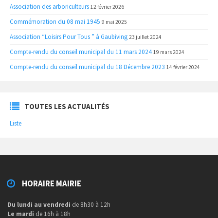
Association des arboriculteurs
12 février 2026
Commémoration du 08 mai 1945
9 mai 2025
Association “Loisirs Pour Tous ” à Gaubiving
23 juillet 2024
Compte-rendu du conseil municipal du 11 mars 2024
19 mars 2024
Compte-rendu du conseil municipal du 18 Décembre 2023
14 février 2024
TOUTES LES ACTUALITÉS
Liste
HORAIRE MAIRIE
Du lundi au vendredi
de 8h30 à 12h
Le mardi
de 16h à 18h