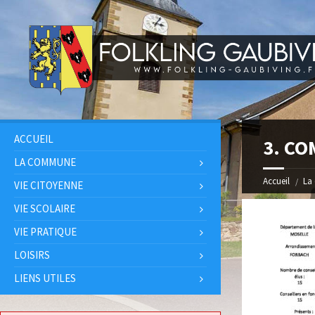
ACCUEIL
3. CO
LA COMMUNE
Accueil
La
VIE CITOYENNE
VIE SCOLAIRE
VIE PRATIQUE
LOISIRS
LIENS UTILES