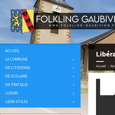
ACCUEIL
Libér
LA COMMUNE
Accueil
Not
VIE CITOYENNE
VIE SCOLAIRE
VIE PRATIQUE
LOISIRS
LIENS UTILES